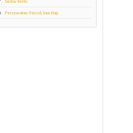
7.
Serba-Serbi
8.
Persyaratan Umroh Dan Haji