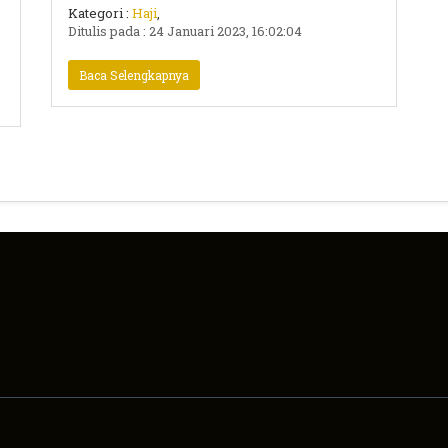
Nilai Manfaat Seluruh Jemaah
Kategori :
Haji
,
Haji
Ditulis pada : 24 Januari 2023, 16:02:04
Baca Selengkapnya