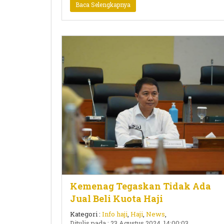
Baca Selengkapnya
Kemenag Tegaskan Tidak Ada
Jual Beli Kuota Haji
Kategori :
Info haji
,
Haji
,
News
,
Ditulis pada : 23 Agustus 2024, 14:00:03