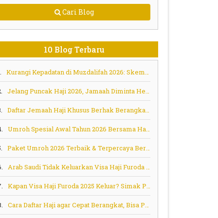
Cari Blog
10 Blog Terbaru
.
Kurangi Kepadatan di Muzdalifah 2026: Skema Murur Jadi Solusi Aman bagi Jemaah Lansia dan Risti
.
Jelang Puncak Haji 2026, Jamaah Diminta Hemat Energi dan Tertib Ihram Sejak Embarkasi
.
Daftar Jemaah Haji Khusus Berhak Berangkat Tahap Berikutnya
4.
Umroh Spesial Awal Tahun 2026 Bersama Habib Ali Zainal Abidin (Habib Bidin) – Berangkat 6 Januari 2026
.
Paket Umroh 2026 Terbaik & Terpercaya Bersama Tombo Ati Tour
6.
Arab Saudi Tidak Keluarkan Visa Haji Furoda untuk Jamaah Asal Indonesia, Ini Penjelasan Menag Nasaruddin Umar
7.
Kapan Visa Haji Furoda 2025 Keluar? Simak Prediksi dan Pesan Penting!
8.
Cara Daftar Haji agar Cepat Berangkat, Bisa Pilih Program Ini