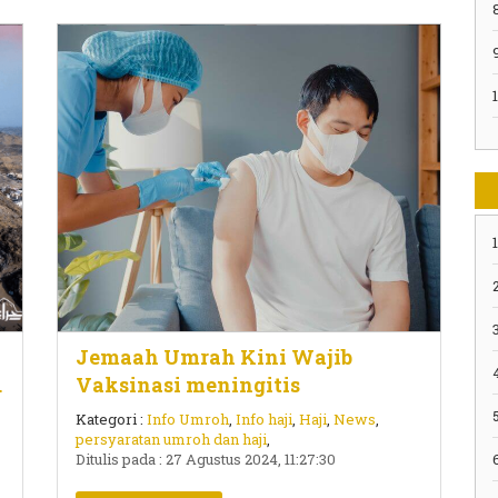
1
2
3
Jemaah Umrah Kini Wajib
a
Vaksinasi meningitis
5
Kategori :
Info Umroh
,
Info haji
,
Haji
,
News
,
persyaratan umroh dan haji
,
Ditulis pada : 27 Agustus 2024, 11:27:30