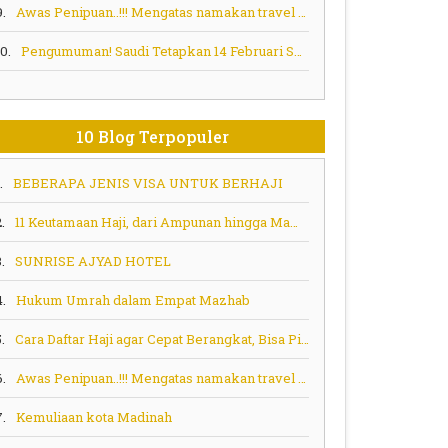
9.
Awas Penipuan..!!! Mengatas namakan travel umroh haji
10.
Pengumuman! Saudi Tetapkan 14 Februari Sebagai Tenggat Waktu Penyelesaian Kontrak Layanan Haji
10 Blog Terpopuler
.
BEBERAPA JENIS VISA UNTUK BERHAJI
.
11 Keutamaan Haji, dari Ampunan hingga Mampu Memberi Syafaat
.
SUNRISE AJYAD HOTEL
4.
Hukum Umrah dalam Empat Mazhab
.
Cara Daftar Haji agar Cepat Berangkat, Bisa Pilih Program Ini
6.
Awas Penipuan..!!! Mengatas namakan travel umroh haji
7.
Kemuliaan kota Madinah