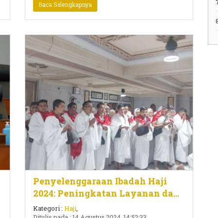
Baca Selengkapnya
Penyelenggaraan Ibadah Haji
2024: Peningkatan Layanan dan
Apresiasi Internasional
Kategori :
Haji
,
Ditulis pada : 14 Agustus 2024, 14:52:33