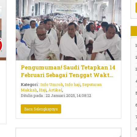
1
2
Pengumuman! Saudi Tetapkan 14
3
Februari Sebagai Tenggat Waktu
Penyelesaian Kontrak Layanan
Kategori :
Info Umroh
,
Info haji
,
Seputaran
Haji
Makkah
,
Haji
,
Artikel
,
5
Ditulis pada : 22 Januari 2025, 14:08:12
Baca Selengkapnya