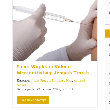
1
2
3
Saudi Wajibkan Vaksin
Meningitis bagi Jemaah Umrah
per 1 Februari 2025
Kategori :
Info Umroh
,
Info haji
,
Haji
,
Artikel
,
5
News
,
Ditulis pada : 22 Januari 2025, 14:01:02
Baca Selengkapnya