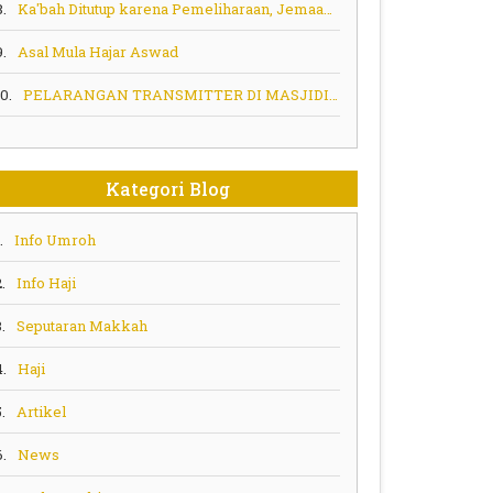
8.
Ka'bah Ditutup karena Pemeliharaan, Jemaah Tak Bisa Sentuh
9.
Asal Mula Hajar Aswad
10.
PELARANGAN TRANSMITTER DI MASJIDIL HARAM MEKKAH
Kategori Blog
.
Info Umroh
.
Info Haji
.
Seputaran Makkah
4.
Haji
.
Artikel
6.
News