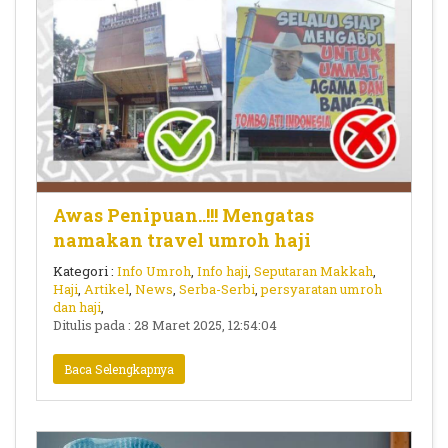
Awas Penipuan..!!! Mengatas
namakan travel umroh haji
Kategori :
Info Umroh
,
Info haji
,
Seputaran Makkah
,
Haji
,
Artikel
,
News
,
Serba-Serbi
,
persyaratan umroh
dan haji
,
Ditulis pada : 28 Maret 2025, 12:54:04
Baca Selengkapnya