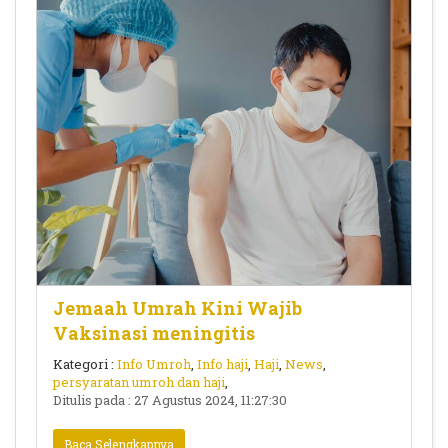
Jemaah Umrah Kini Wajib
Vaksinasi meningitis
Kategori :
Info Umroh
,
Info haji
,
Haji
,
News
,
persyaratan umroh dan haji
,
Ditulis pada : 27 Agustus 2024, 11:27:30
Baca Selengkapnya