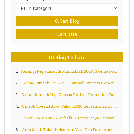
Cari Blog
Cari Data
10 Blog Terbaru
1.
Kurangi Kepadatan di Muzdalifah 2026: Skema Murur Jadi Solusi Aman bagi Jemaah Lansia dan Risti
2.
Jelang Puncak Haji 2026, Jamaah Diminta Hemat Energi dan Tertib Ihram Sejak Embarkasi
3.
Daftar Jemaah Haji Khusus Berhak Berangkat Tahap Berikutnya
4.
Umroh Spesial Awal Tahun 2026 Bersama Habib Ali Zainal Abidin (Habib Bidin) – Berangkat 6 Januari 2026
5.
Paket Umroh 2026 Terbaik & Terpercaya Bersama Tombo Ati Tour
6.
Arab Saudi Tidak Keluarkan Visa Haji Furoda untuk Jamaah Asal Indonesia, Ini Penjelasan Menag Nasaruddin Umar