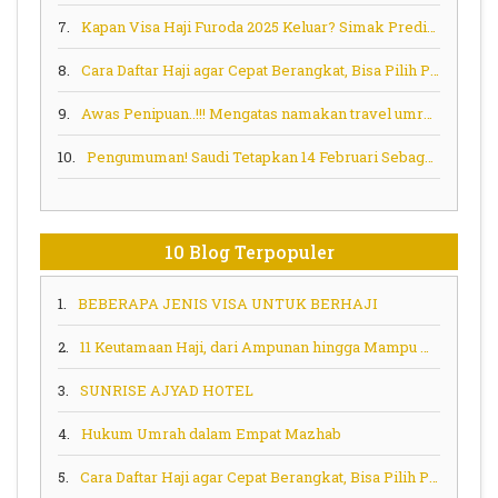
7.
Kapan Visa Haji Furoda 2025 Keluar? Simak Prediksi dan Pesan Penting!
8.
Cara Daftar Haji agar Cepat Berangkat, Bisa Pilih Program Ini
9.
Awas Penipuan..!!! Mengatas namakan travel umroh haji
10.
Pengumuman! Saudi Tetapkan 14 Februari Sebagai Tenggat Waktu Penyelesaian Kontrak Layanan Haji
10 Blog Terpopuler
1.
BEBERAPA JENIS VISA UNTUK BERHAJI
2.
11 Keutamaan Haji, dari Ampunan hingga Mampu Memberi Syafaat
3.
SUNRISE AJYAD HOTEL
4.
Hukum Umrah dalam Empat Mazhab
5.
Cara Daftar Haji agar Cepat Berangkat, Bisa Pilih Program Ini