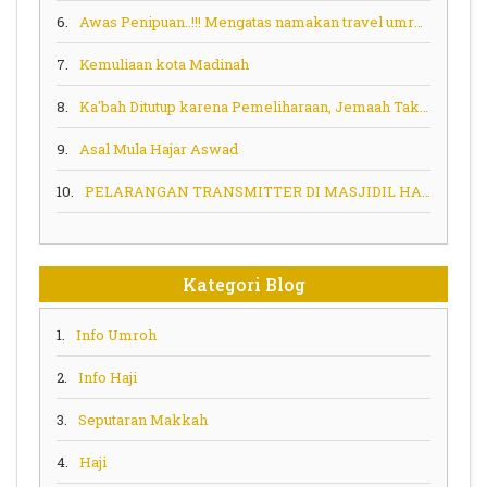
6.
Awas Penipuan..!!! Mengatas namakan travel umroh haji
7.
Kemuliaan kota Madinah
8.
Ka'bah Ditutup karena Pemeliharaan, Jemaah Tak Bisa Sentuh
9.
Asal Mula Hajar Aswad
10.
PELARANGAN TRANSMITTER DI MASJIDIL HARAM MEKKAH
Kategori Blog
1.
Info Umroh
2.
Info Haji
3.
Seputaran Makkah
4.
Haji