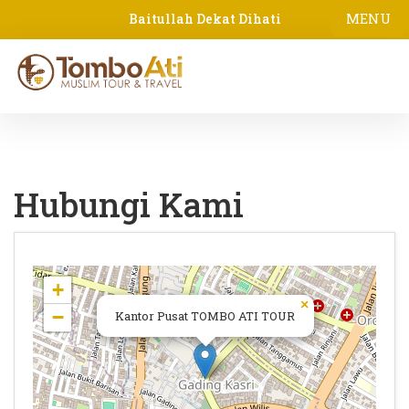
MENU
Baitullah Dekat Dihati
Hubungi Kami
+
×
−
Kantor Pusat TOMBO ATI TOUR