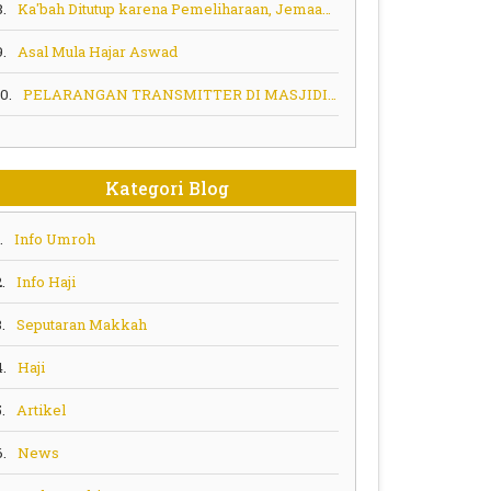
8.
Ka'bah Ditutup karena Pemeliharaan, Jemaah Tak Bisa Sentuh
9.
Asal Mula Hajar Aswad
10.
PELARANGAN TRANSMITTER DI MASJIDIL HARAM MEKKAH
Kategori Blog
.
Info Umroh
.
Info Haji
.
Seputaran Makkah
4.
Haji
.
Artikel
6.
News