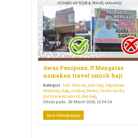
Awas Penipuan..!!! Mengatas
namakan travel umroh haji
Kategori :
Info Umroh
,
Info haji
,
Seputaran
Makkah
,
Haji
,
Artikel
,
News
,
Serba-Serbi
,
persyaratan umroh dan haji
,
Ditulis pada : 28 Maret 2025, 12:54:04
Baca Selengkapnya