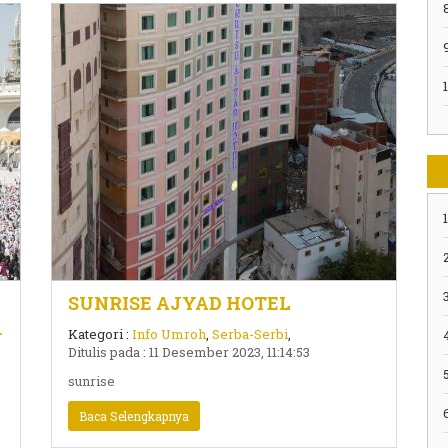
1
2
3
SUNRISE AJYAD HOTEL
Kategori :
Info Umroh
,
Serba-Serbi
,
Ditulis pada : 11 Desember 2023, 11:14:53
5
sunrise
Baca Selengkapnya