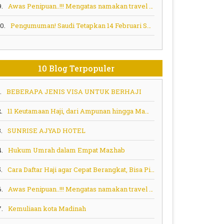
9.
Awas Penipuan..!!! Mengatas namakan travel umroh haji
10.
Pengumuman! Saudi Tetapkan 14 Februari Sebagai Tenggat Waktu Penyelesaian Kontrak Layanan Haji
10 Blog Terpopuler
.
BEBERAPA JENIS VISA UNTUK BERHAJI
.
11 Keutamaan Haji, dari Ampunan hingga Mampu Memberi Syafaat
.
SUNRISE AJYAD HOTEL
4.
Hukum Umrah dalam Empat Mazhab
.
Cara Daftar Haji agar Cepat Berangkat, Bisa Pilih Program Ini
6.
Awas Penipuan..!!! Mengatas namakan travel umroh haji
7.
Kemuliaan kota Madinah