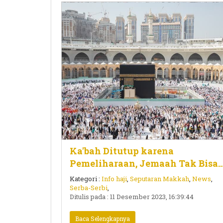
Ka'bah Ditutup karena
Pemeliharaan, Jemaah Tak Bisa
Sentuh
Kategori :
Info haji
,
Seputaran Makkah
,
News
,
Serba-Serbi
,
Ditulis pada : 11 Desember 2023, 16:39:44
Baca Selengkapnya