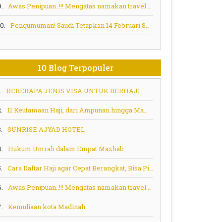
9.
Awas Penipuan..!!! Mengatas namakan travel umroh haji
10.
Pengumuman! Saudi Tetapkan 14 Februari Sebagai Tenggat Waktu Penyelesaian Kontrak Layanan Haji
10 Blog Terpopuler
.
BEBERAPA JENIS VISA UNTUK BERHAJI
.
11 Keutamaan Haji, dari Ampunan hingga Mampu Memberi Syafaat
.
SUNRISE AJYAD HOTEL
4.
Hukum Umrah dalam Empat Mazhab
.
Cara Daftar Haji agar Cepat Berangkat, Bisa Pilih Program Ini
6.
Awas Penipuan..!!! Mengatas namakan travel umroh haji
7.
Kemuliaan kota Madinah