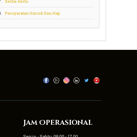
7.
Serba-Serbi
8.
Persyaratan Umroh Dan Haji
Jam Operasional
Senin - Sabtu, 09.00 - 17.00