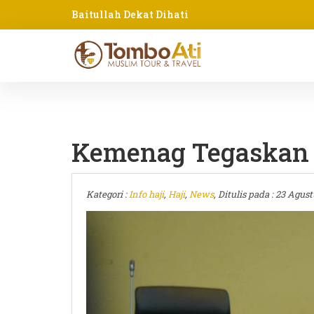
Baitullah Dekat Dihati
Kemenag Tegaskan T
Kategori :
Info haji
,
Haji
,
News
, Ditulis pada : 23 Agust