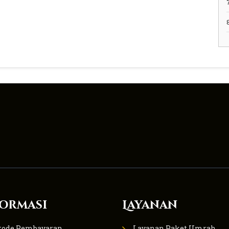
ormasi
Layanan
tode Pembayaran
Layanan Paket Umrah