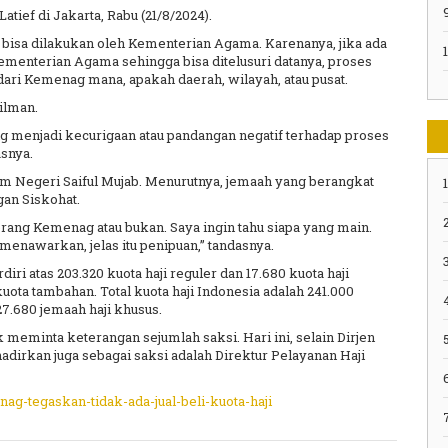
tief di Jakarta, Rabu (21/8/2024).
ak bisa dilakukan oleh Kementerian Agama. Karenanya, jika ada
ementerian Agama sehingga bisa ditelusuri datanya, proses
dari Kemenag mana, apakah daerah, wilayah, atau pusat.
ilman.
ng menjadi kecurigaan atau pandangan negatif terhadap proses
snya.
am Negeri Saiful Mujab. Menurutnya, jemaah yang berangkat
1
gan Siskohat.
2
 orang Kemenag atau bukan. Saya ingin tahu siapa yang main.
menawarkan, jelas itu penipuan,” tandasnya.
3
diri atas 203.320 kuota haji reguler dan 17.680 kuota haji
kuota tambahan. Total kuota haji Indonesia adalah 241.000
 27.680 jemaah haji khusus.
 meminta keterangan sejumlah saksi. Hari ini, selain Dirjen
5
adirkan juga sebagai saksi adalah Direktur Pelayanan Haji
nag-tegaskan-tidak-ada-jual-beli-kuota-haji