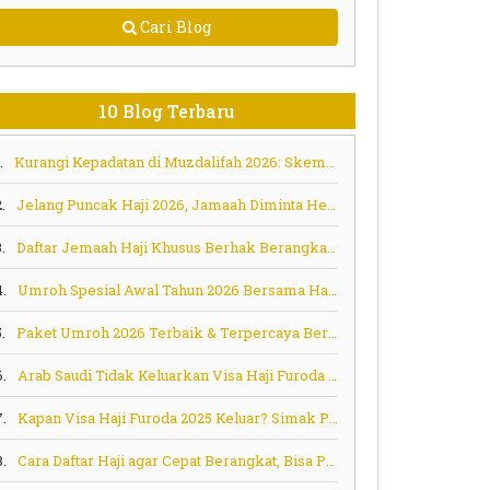
Cari Blog
10 Blog Terbaru
.
Kurangi Kepadatan di Muzdalifah 2026: Skema Murur Jadi Solusi Aman bagi Jemaah Lansia dan Risti
.
Jelang Puncak Haji 2026, Jamaah Diminta Hemat Energi dan Tertib Ihram Sejak Embarkasi
.
Daftar Jemaah Haji Khusus Berhak Berangkat Tahap Berikutnya
4.
Umroh Spesial Awal Tahun 2026 Bersama Habib Ali Zainal Abidin (Habib Bidin) – Berangkat 6 Januari 2026
.
Paket Umroh 2026 Terbaik & Terpercaya Bersama Tombo Ati Tour
6.
Arab Saudi Tidak Keluarkan Visa Haji Furoda untuk Jamaah Asal Indonesia, Ini Penjelasan Menag Nasaruddin Umar
7.
Kapan Visa Haji Furoda 2025 Keluar? Simak Prediksi dan Pesan Penting!
8.
Cara Daftar Haji agar Cepat Berangkat, Bisa Pilih Program Ini