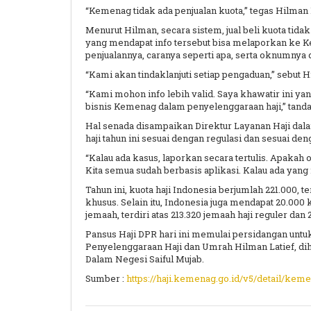
“Kemenag tidak ada penjualan kuota,” tegas Hilman La
Menurut Hilman, secara sistem, jual beli kuota tid
yang mendapat info tersebut bisa melaporkan ke K
penjualannya, caranya seperti apa, serta oknumnya 
“Kami akan tindaklanjuti setiap pengaduan,” sebut H
“Kami mohon info lebih valid. Saya khawatir ini ya
bisnis Kemenag dalam penyelenggaraan haji,” tanda
Hal senada disampaikan Direktur Layanan Haji dal
haji tahun ini sesuai dengan regulasi dan sesuai den
“Kalau ada kasus, laporkan secara tertulis. Apakah
Kita semua sudah berbasis aplikasi. Kalau ada yang 
Tahun ini, kuota haji Indonesia berjumlah 221.000, ter
khusus. Selain itu, Indonesia juga mendapat 20.000 
jemaah, terdiri atas 213.320 jemaah haji reguler dan
Pansus Haji DPR hari ini memulai persidangan untuk
Penyelenggaraan Haji dan Umrah Hilman Latief, dih
Dalam Negesi Saiful Mujab.
Sumber :
https://haji.kemenag.go.id/v5/detail/keme