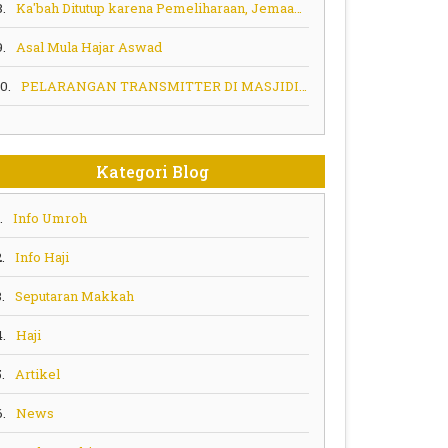
8.
Ka'bah Ditutup karena Pemeliharaan, Jemaah Tak Bisa Sentuh
9.
Asal Mula Hajar Aswad
10.
PELARANGAN TRANSMITTER DI MASJIDIL HARAM MEKKAH
Kategori Blog
.
Info Umroh
.
Info Haji
.
Seputaran Makkah
4.
Haji
.
Artikel
6.
News