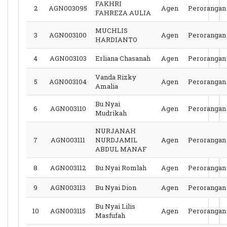
FAKHRI
2
AGN003095
Agen
Perorangan
FAHREZA AULIA
MUCHLIS
3
AGN003100
Agen
Perorangan
HARDIANTO
4
AGN003103
Erliana Chasanah
Agen
Perorangan
Vanda Rizky
5
AGN003104
Agen
Perorangan
Amalia
Bu Nyai
6
AGN003110
Agen
Perorangan
Mudrikah
NURJANAH
7
AGN003111
NURDJAMIL
Agen
Perorangan
ABDUL MANAF
8
AGN003112
Bu Nyai Romlah
Agen
Perorangan
9
AGN003113
Bu Nyai Dion
Agen
Perorangan
Bu Nyai Lilis
10
AGN003115
Agen
Perorangan
Masfufah