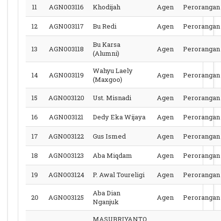
11
AGN003116
Khodijah
Agen
Perorangan
12
AGN003117
Bu Redi
Agen
Perorangan
Bu Karsa
13
AGN003118
Agen
Perorangan
(Alumni)
Wahyu Laely
14
AGN003119
Agen
Perorangan
(Maxgoo)
15
AGN003120
Ust. Misnadi
Agen
Perorangan
16
AGN003121
Dedy Eka Wijaya
Agen
Perorangan
17
AGN003122
Gus Ismed
Agen
Perorangan
18
AGN003123
Aba Miqdam
Agen
Perorangan
19
AGN003124
P. Awal Toureligi
Agen
Perorangan
Aba Dian
20
AGN003125
Agen
Perorangan
Nganjuk
MASUBRIYANTO