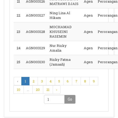
21
AGN003126
Agen
Perorangan
MATRAWI DJAIS
Ning Lina Al
22
AGN003127
Agen
Perorangan
Hikam
MOCHAMAD
23
AGN003128
KHUSEINI
Agen
Perorangan
RASEMIN
Nur Rizky
24
AGN003129
Agen
Perorangan
Amalia
Rizky Fatma
25
AGN003130
Agen
Perorangan
(Jamaah)
‹
1
2
3
4
5
6
7
8
9
10
...
20
21
›
Go