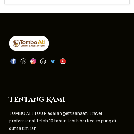
Tentang Kami
TOMBO ATI TOUR adalah perusahaan Travel
professional telah 10 tahun lebih berkecimpung di
dunia umrah