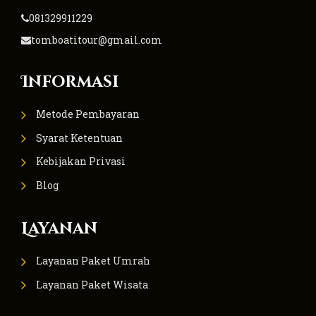
081329911229
tomboatitour@gmail.com
Informasi
Metode Pembayaran
Syarat Ketentuan
Kebijakan Privasi
Blog
Layanan
Layanan Paket Umrah
Layanan Paket Wisata