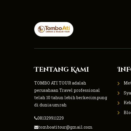
Tentang Kami
Inf
TOMBO ATI TOUR adalah
Me
perusahaan Travel professional
Sya
telah 10 tahun lebih berkecimpung
Keb
di dunia umrah
Blo
081329911229
tomboatitour@gmail.com